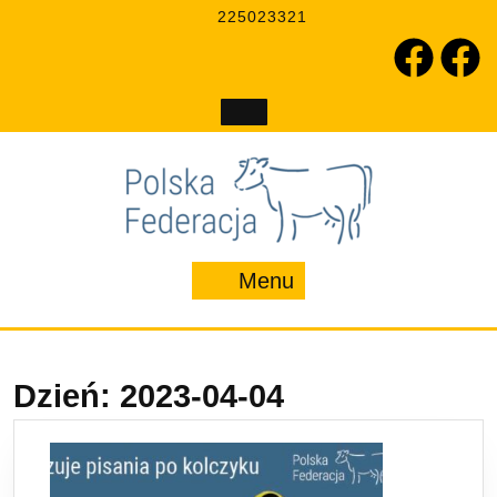
Skip
225023321
to
holst
hol
content
Menu
Menu
Dzień:
2023-04-04