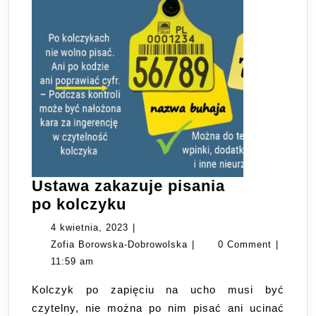
Ustawa zakazuje pisania
Ustawa
po kolczyku
zakazuje
4
4 kwietnia, 2023
|
pisania
kwietnia,
Zofia
Zofia Borowska-Dobrowolska
|
0 Comment
|
po kolczyku
2023
Borowska-
11:59 am
Dobrowolska
Kolczyk po zapięciu na ucho musi być
czytelny, nie można po nim pisać ani ucinać