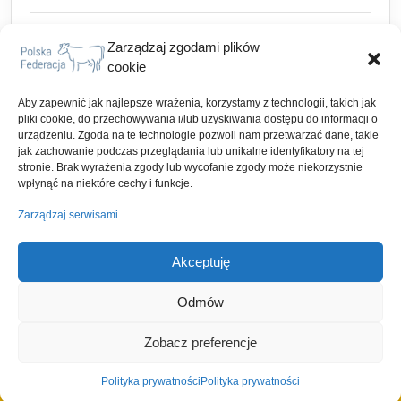
lipiec 2023
Zarządzaj zgodami plików
cookie
czerwiec 2023
Aby zapewnić jak najlepsze wrażenia, korzystamy z technologii, takich jak
maj 2023
pliki cookie, do przechowywania i/lub uzyskiwania dostępu do informacji o
urządzeniu. Zgoda na te technologie pozwoli nam przetwarzać dane, takie
kwiecień 2023
jak zachowanie podczas przeglądania lub unikalne identyfikatory na tej
stronie. Brak wyrażenia zgody lub wycofanie zgody może niekorzystnie
wpłynąć na niektóre cechy i funkcje.
marzec 2023
Zarządzaj serwisami
luty 2023
Akceptuję
Odmów
Zobacz preferencje
Sirat WordPress Theme
Polska Federacja sp. z o.o.
Polityka prywatności
Polityka prywatności